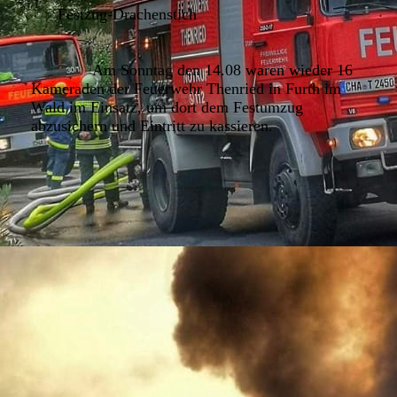
Festzug-Drachenstich
Am Sonntag den 14.08 waren wieder 16
Kameraden der Feuerwehr Thenried in Furth im
Wald im Einsatz, um dort dem Festumzug
abzusichern und Eintritt zu kassieren.