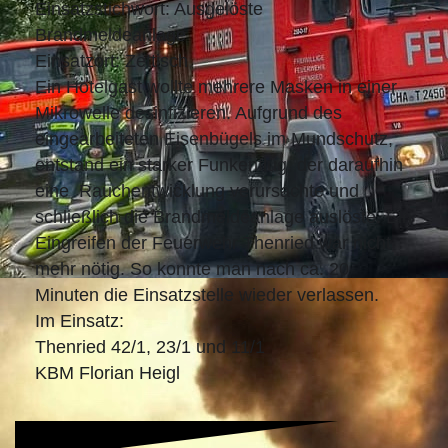
Einsatzstichwort: Ausgelöste
Brandmeldeanlage
Einsatzort: Zettisch
Ein Hotelgast wollte mehrere Masken in einer
Mikrowelle desinfizieren. Aufgrund des
eingearbeiteten Eisenbügels im Mundschutz,
entstand ein starker Funkenflug, der daraufhin
eine Rauchentwicklung verursachte und
schließlich die Brandmeldeanlage auslöste. Ein
Eingreifen der Feuerwehr Thenried war nicht
mehr nötig. So konnte man nach ca. 20
Minuten die Einsatzstelle wieder verlass
en.
Im Einsatz:
Thenried 42/1, 23/1 und 11/1
KBM Florian Heigl