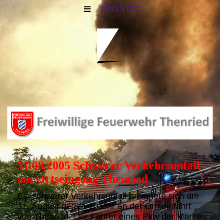
EINSÄTZE
31.08.2005 Schwerer Verkehrsunfall
am Ortseingang Thenried
Ein schwerer Verkehrsunfall ereignete sich am
31. August gegen 10 Uhr an der Ortseinfahrt
von Thenried. Der Fahrer eines Pkw der Marke