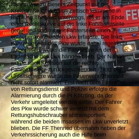
Nissan war zu diesem Zeitpunkt auf der
Kreisstraße CHA 5 von Zettisch kommend in
Richtung Thenried unterwegs, als er am Ende
einer Rechtskurve auf die linke Fahrbahnseite
geriet und und mit der Fahrerseite einen
entgegenkommenden Lkw erfasste. Die linke
Fahrzeugseite des Pkw wurde dabei regelrecht
aufgerissen, wobei die Fahrertüre an der
Ladefläche des Lkw hängen blieb. Der Nissan
wurde nach Kollision auf die rechte
Fahrbahnseite zurückgeschleudert. Trotz der
Unfallschwere wurde die Feuerwehr Thenried
nicht sofort alarmiert. Erst nach dem Eintreffen
von Rettungsdienst und Polizei erfolgte die
Alarmierung durch die PI Kötzting, da der
Verkehr umgeleitet werden sollte. Der Fahrer
des Pkw wurde schwer verletzt mit dem
Rettungshubschrauber abtransportiert,
während die beiden Insassen im Lkw unverletzt
blieben. Die FF Thenried übernahm neben der
Verkehrssicherung auch die Hilfe beim