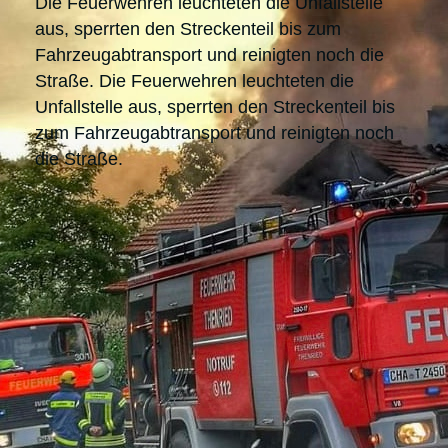
Die Feuerwehren leuchteten die Unfallstelle
aus, sperrten den Streckenteil bis zum
Fahrzeugabtransport und reinigten noch die
Straße. Die Feuerwehren leuchteten die
Unfallstelle aus, sperrten den Streckenteil bis
zum Fahrzeugabtransport und reinigten noch
die Straße.