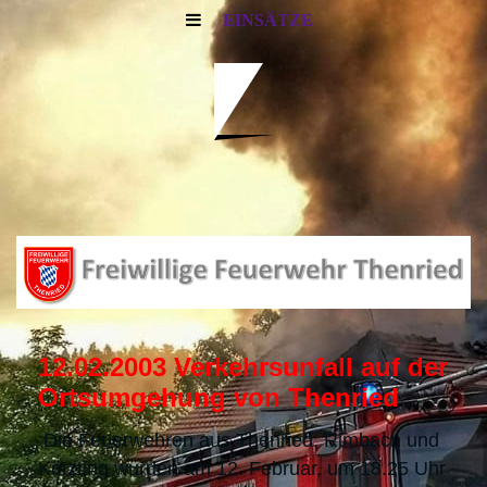
EINSÄTZE
12.02.2003 Verkehrsunfall auf der
Ortsumgehung von Thenried
Die Feuerwehren aus Thenried, Rimbach und
Kötzting wurden am 12. Februar, um 18.25 Uhr