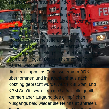
zu einem Verkehrsunfall auf der Ortsumgehung
von Thenried gerufen. Der Fahrer eines
Kleinwagens war von Kötzting in Richtung
Furth im Wald unterwegs, als er im Verlauf
einer langen Linkskurve, aufgrund der
winterlichen Straßenverhältnisse und der
montierten Sommerreifen, ins Schleudern
geriet und nach links von der Fahrbahn abkam.
Der Wagen überschlug sich dabei und blieb auf
dem Dach liegen. Die FF Thenried half dem
Fahrer, welcher nur leicht verletzt wurde, über
die Heckklappe ins Freie, wo er vom BRK
übernommen und ins Krankenhaus nach
Kötzting gebracht wurde. Auch KBI Stahl und
KBM Schötz waren an die Unfallstelle geeilt,
konnten aber aufgrund des glimpflichen
Ausgangs bald wieder die Heimfahrt antreten.