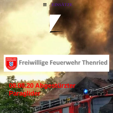
EINSÄTZE
09.08.20 Abgestürzter
Paraglider
Einsatz: