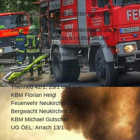
09.08.20; 15:15 Uhr.
Einsatzstichwort: Abgestürzter Paraglider
Einsatzort: Hohenbogen
Die Feuerwehr Thenried unterstützte die
Bergwacht Neukirchen b.Hl.Blut bei der
Bergung des Paragliders und sicherte den
Hubschrauberlandeplatz ab.
Um 17:45 konnte man die Einsatzstelle wieder
verlassen.
Im Einsatz:
Thenried 42/1, 23/1 und 11/1
KBM Florian Heigl
Feuerwehr Neukirchen b.Hl.Blut
Bergwacht Neukirchen b.Hl.Blut
KBM Michael Gutscher
UG ÖEL: Arrach 13/1